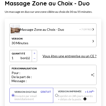
Massage Zone au Choix - Duo
Un massage en duo sur une zone ciblée au choix de 30 ou 55 minutes.
Massage Zone au Choix - Duo
+ 7 OFFRES
VERSION
30 Minutes
QUANTITÉ
Vous êtes une entreprise ou un CE ?
1
bon(s)
PERSONNALISATION
Pour :
De la part de :
Message :
VERSION IMPRIMÉE
€
VERSION DIGITALE
GRATUIT
+
5.99
*
Envoyée par email
Expédié en 24h jours ouvrés
immédiatement
+ délais de la poste.