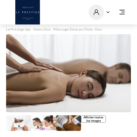
Le Prestige Spa
Soins Duo
Massage Zone au Choix - Duo
Afficher toutes
les images