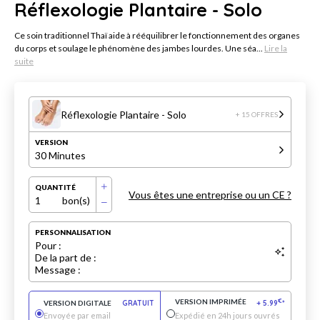
Réflexologie Plantaire - Solo
C e soin traditionnel Thaï aide à rééquilibrer le fonctionnement des organes
du corps et soulage le phénomène des jambes lourdes. Une séa...
Lire la
suite
Réflexologie Plantaire - Solo
+ 15 OFFRES
VERSION
30 Minutes
QUANTITÉ
Vous êtes une entreprise ou un CE ?
1
bon(s)
PERSONNALISATION
Pour :
De la part de :
Message :
VERSION IMPRIMÉE
€
VERSION DIGITALE
GRATUIT
+
5.99
*
Envoyée par email
Expédié en 24h jours ouvrés